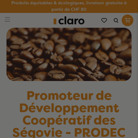
Produits équitables & écologiques, livraison gratuite à
partir de CHF 80
Promoteur de
Développement
Coopératif des
Ségovie - PRODEC