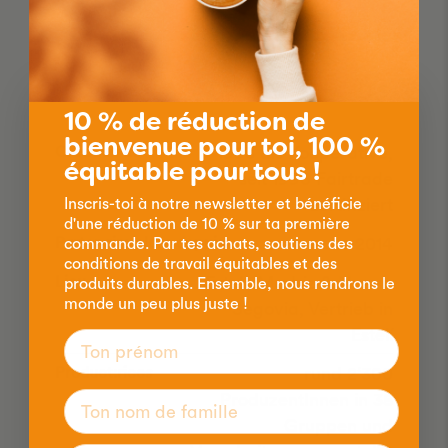
Dans l'aperçu
10 % de réduction de
bienvenue pour toi, 100 %
Création de
1993 als Kooperative,
équitable pour tous !
seit 1996 Fairtrade
zertifiziert
Inscris-toi à notre newsletter et bénéficie
d'une réduction de 10 % sur ta première
Partenaire claro depuis
2014
commande. Par tes achats, soutiens des
conditions de travail équitables et des
Lieu
Estelí, Madriz & Nueva
produits durables. Ensemble, nous rendrons le
monde un peu plus juste !
Segovia, Vertrieb in
Estelí
Product:rices
rund 2‘300
ProduzentInnen in 38
Gruppen und