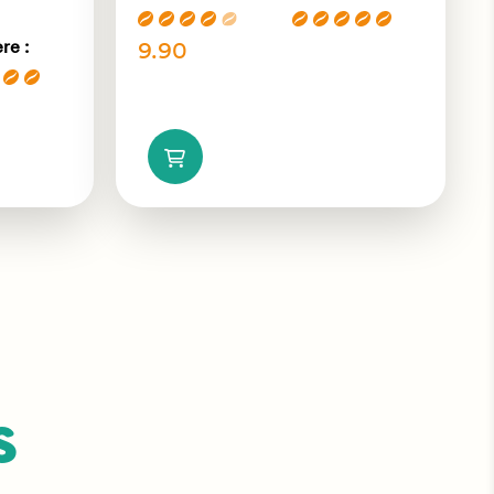
9.90
re :
s