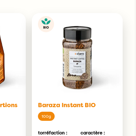
rtions
Baraza Instant BIO
100g
torréfaction :
caractère :