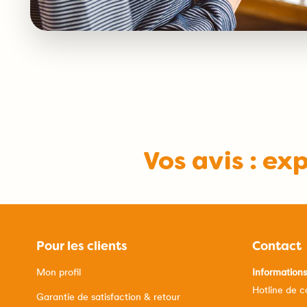
Vos avis : ex
Pour les clients
Contact
Mon profil
Information
Hotline de 
Garantie de satisfaction & retour