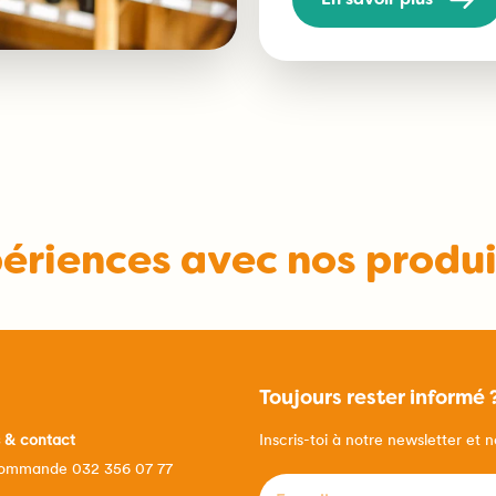
En savoir plus
périences avec nos produ
Toujours rester informé 
s & contact
Inscris-toi à notre newsletter et 
commande 032 356 07 77
E-mail
*