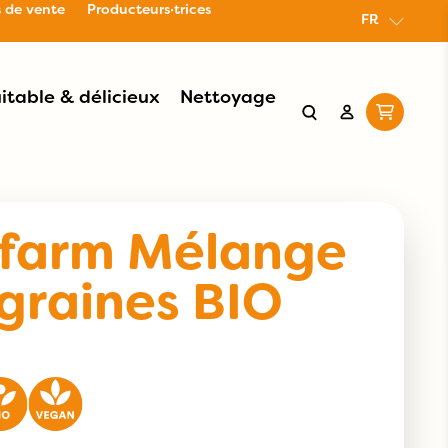
s de vente
Producteurs·trices
FR
itable & délicieux
Nettoyage
ofarm Mélange
graines BIO