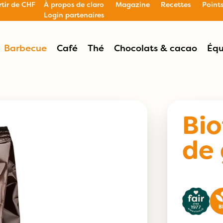
rtir de CHF
À propos de claro
Magazine
Recettes
Point
Login partenaires
Barbecue
Café
Thé
Chocolats & cacao
Équ
Bi
de 