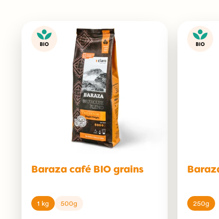
Baraza café BIO grains
Baraz
1 kg
500g
250g