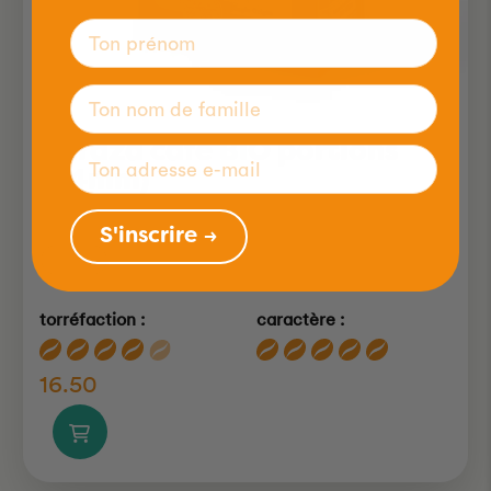
Baraza café BIO portions
(44mm)
S'inscrire →
30x7g
torréfaction :
caractère :
16.50