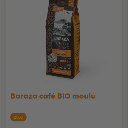
Baraza café BIO moulu
250g