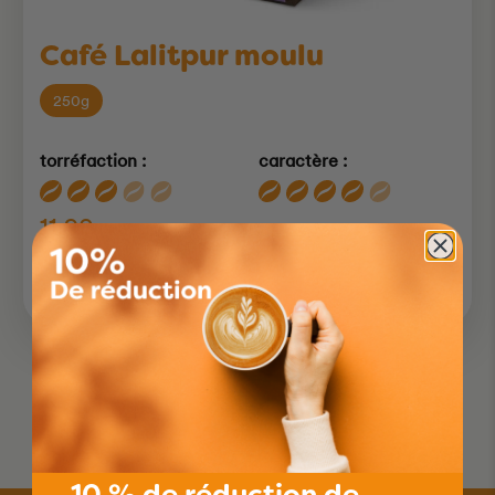
Café Lalitpur moulu
250g
torréfaction :
caractère :
11.90