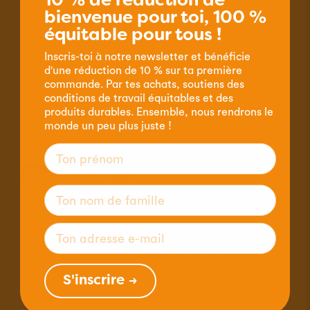
10 % de réduction de
bienvenue pour toi, 100 %
Pour les clients
équitable pour tous !
Mon profil
Inscris-toi à notre newsletter et bénéficie
d'une réduction de 10 % sur ta première
Garantie de satisfaction & retour
commande. Par tes achats, soutiens des
conditions de travail équitables et des
Conditions générales de vente
produits durables. Ensemble, nous rendrons le
monde un peu plus juste !
Modes de paiement
Livraison rapide
Expédition avec Courrier A
Livraison gratuites pour les commandes à partir de 80.–
S'inscrire →
Contact