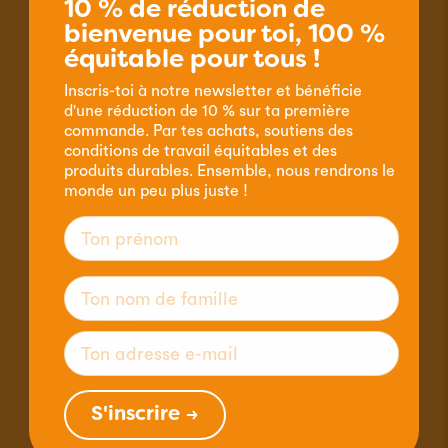
10 % de réduction de
Informations & contact
bienvenue pour toi, 100 %
Hotline de commande 032 356 07 77
équitable pour tous !
Inscris-toi à notre newsletter et bénéficie
Disponibilité téléphonique du service clientèle :
d'une réduction de 10 % sur ta première
commande. Par tes achats, soutiens des
Lundi - jeudi
conditions de travail équitables et des
9.00 - 12.00 & 14.00 - 16.00 heures
produits durables. Ensemble, nous rendrons le
Vendredi
monde un peu plus juste !
9.00 - 12.00 heures
claro fair trade AG
Byfangstrasse 19, Case postale
CH-2552 Orpund
Tél. +41 32 356 07 00
Fax . +41 32 356 07 01
mail@claro.ch
S'inscrire →