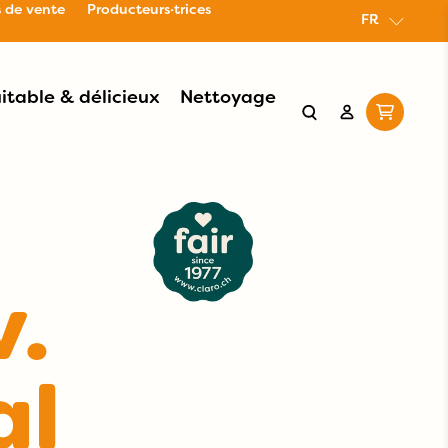
s de vente
Producteurs·trices
FR
itable & délicieux
Nettoyage
v.
al