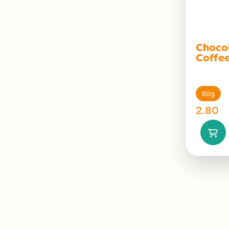
Choco
Coffe
50g
2.80