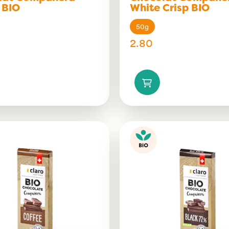
 BIO
White Crisp BIO
50g
2.80