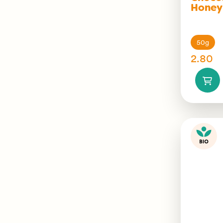
Honey
50g
2.80