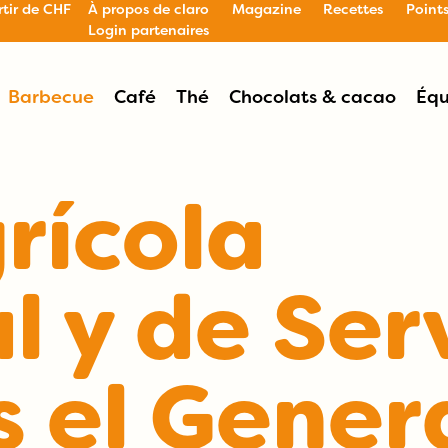
rtir de CHF
À propos de claro
Magazine
Recettes
Point
Login partenaires
Barbecue
Café
Thé
Chocolats & cacao
Équ
rícola
l y de Ser
s el Gener