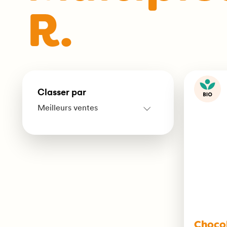
R.
Classer par
Choco