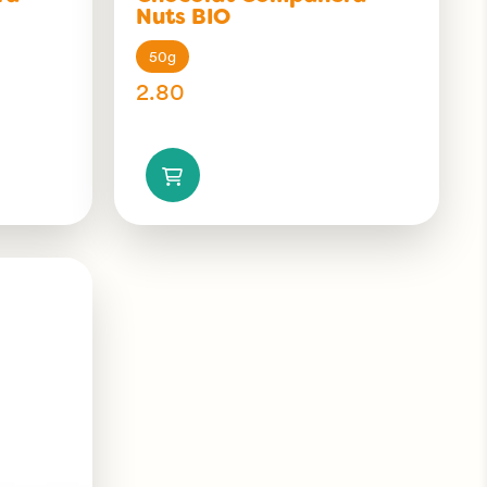
Nuts BIO
50g
2.80