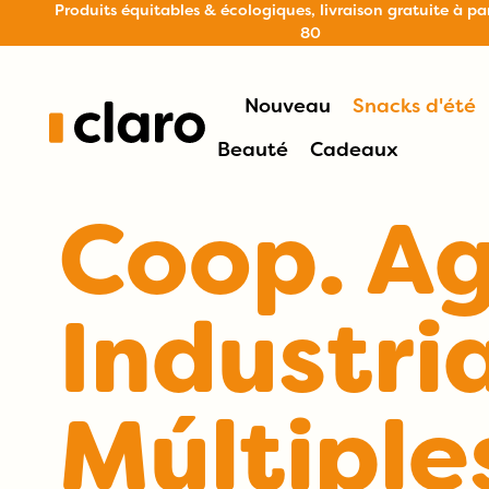
Produits équitables & écologiques, livraison gratuite à pa
80
Nouveau
Snacks d'été
Beauté
Cadeaux
Coop. Ag
Industria
Múltiple