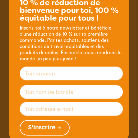
10 % de réduction de
Informations & contact
bienvenue pour toi, 100 %
Hotline de commande 032 356 07 77
équitable pour tous !
Inscris-toi à notre newsletter et bénéficie
Disponibilité téléphonique du service clientèle :
d'une réduction de 10 % sur ta première
commande. Par tes achats, soutiens des
Lundi - jeudi
conditions de travail équitables et des
9.00 - 12.00 & 14.00 - 16.00 heures
produits durables. Ensemble, nous rendrons le
Vendredi
monde un peu plus juste !
9.00 - 12.00 heures
claro fair trade AG
Byfangstrasse 19, Case postale
CH-2552 Orpund
Tél. +41 32 356 07 00
Fax . +41 32 356 07 01
mail@claro.ch
S'inscrire →