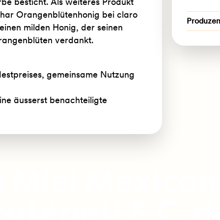
be besticht. Als weiteres Produkt
ahar Orangenblütenhonig bei claro
Produze
einen milden Honig, der seinen
rangenblüten verdankt.
ndestpreises, gemeinsame Nutzung
ine äusserst benachteiligte
n Miel Mexica
atépetl S.C. de