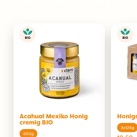
Acahual Mexiko Honig
Honigs
cremig BIO
3x125g
500g