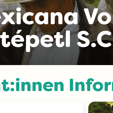
xicana Vo
épetl S.C.
t:innen Info