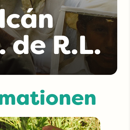
lcán
 de R.L.
rmationen