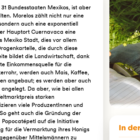
r 31 Bundesstaaten Mexikos, ist aber
lten. Morelos zählt nicht nur eine
ondern auch eine exponentiell
der Hauptort Cuernavaca eine
 Mexiko Stadt, dies vor allem
rogenkartelle, die durch diese
te bildet die Landwirtschaft, dank
ste Einkommensquelle für die
errohr, werden auch Mais, Kaffee,
en angebaut; es werden aber auch
angelegt. Da aber, wie bei allen
eltmarktpreis starken
izieren viele ProduzentInnen und
. So geht auch die Gründung der
Popocatépetl auf die Initiative
In de
ig für die Vermarktung ihres Honigs
 gegenüber Mittelsmännern zu