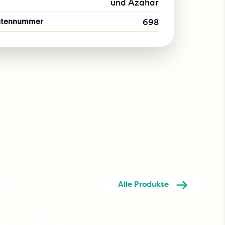
und Azahar
ntennummer
698
na
Alle Produkte
 R.L.