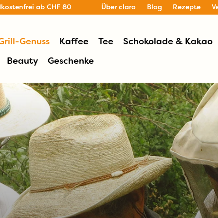
dkostenfrei ab CHF 80
Über claro
Blog
Rezepte
V
Grill-Genuss
Kaffee
Tee
Schokolade & Kakao
Beauty
Geschenke