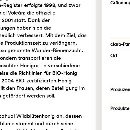
Gründun
e-Register erfolgte 1998, und zwar
l Volcán; die offizielle
2001 statt. Dank der
gungen haben sich die
blich verbessert. Mit dem Ziel, das
e Produktionszeit zu verlängern,
claro-Par
e so genannte Wander-Bienenzucht.
Ort
sondern transportieren die
nschter Honigart in verschiedene
se die Richtlinien für BIO-Honig
 2004 BIO-zertifizierten Honig
ilt den Frauen, deren Beteiligung im
Produzen
gefördert werden soll.
Produkte
Acahual Wildblütenhonig an, dessen
blume stammt und durch seine