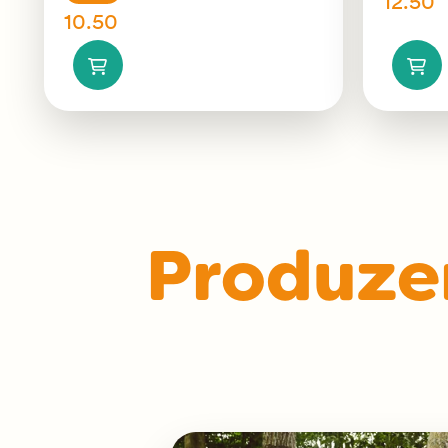
12.50
10.50
Produze