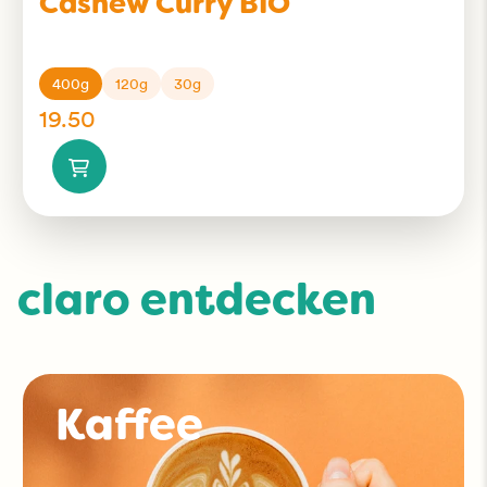
Cashew Curry BIO
400g
120g
30g
19.50
claro entdecken
Kaffee