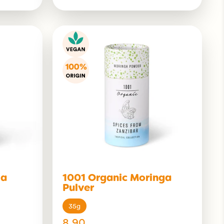
la
1001 Organic Moringa
Pulver
35g
8.90