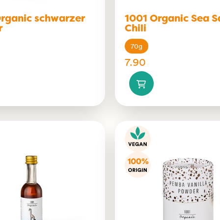
rganic schwarzer
1001 Organic Sea S
r
Chili
70g
7.90