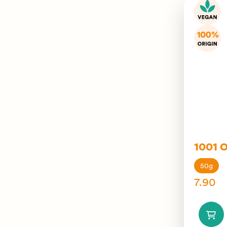
1001 O
50g
7.90