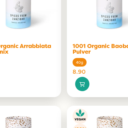
rganic Arrabbiata
1001 Organic Baob
mix
Pulver
40g
8.90