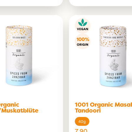
rganic
1001 Organic Masa
/Muskatblüte
Tandoori
40g
7.90