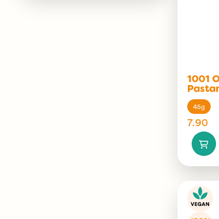
1001 O
Pasta
45g
7.90