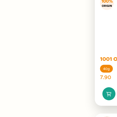
1001 O
40g
7.90