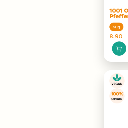
1001 O
Pfeffe
50g
8.90