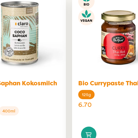
Saphan Kokosmilch
Bio Currypaste Tha
125g
6.70
400ml