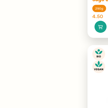
Sugo a
290g
4.50