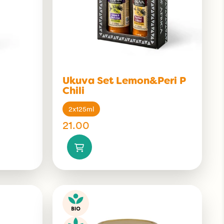
Ukuva Set Lemon&Peri P
Chili
2x125ml
21.00