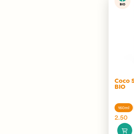
Coco 
BIO
160ml
2.50