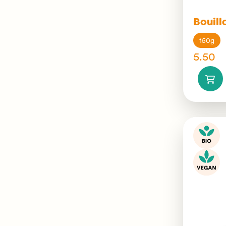
Bouil
150g
5.50