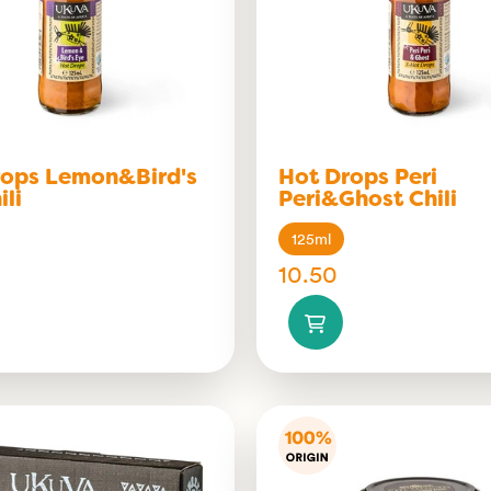
rops Lemon&Bird's
Hot Drops Peri
ili
Peri&Ghost Chili
125ml
10.50