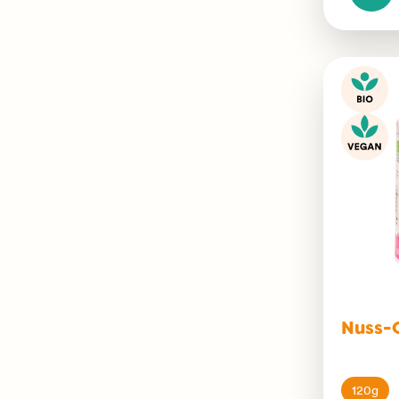
Nuss-
120g