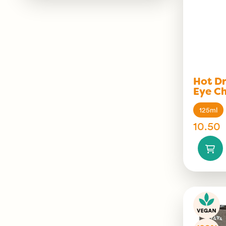
Hot D
Eye Ch
125ml
10.50