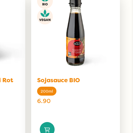
i Rot
Sojasauce BIO
200ml
6.90