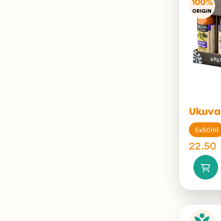
Ukuva 
5x50ml
22.50