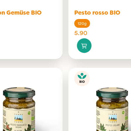
lon Gemüse BIO
Pesto rosso BIO
120g
5.90