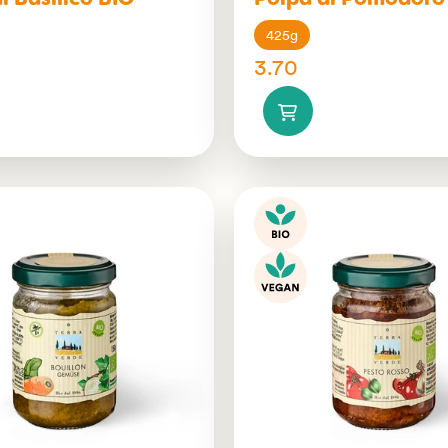
l Basilico BIO
Polpa di Pomodoro
425g
3.70