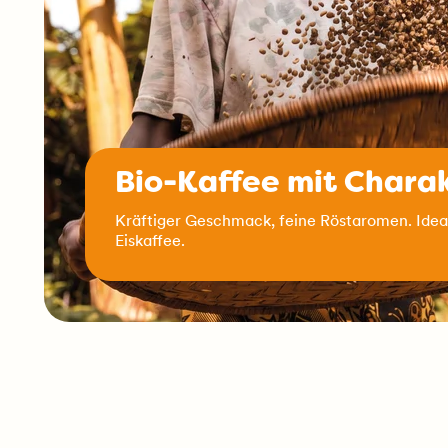
Bio-Kaffee mit Chara
Kräftiger Geschmack, feine Röstaromen. Ideal
Eiskaffee.