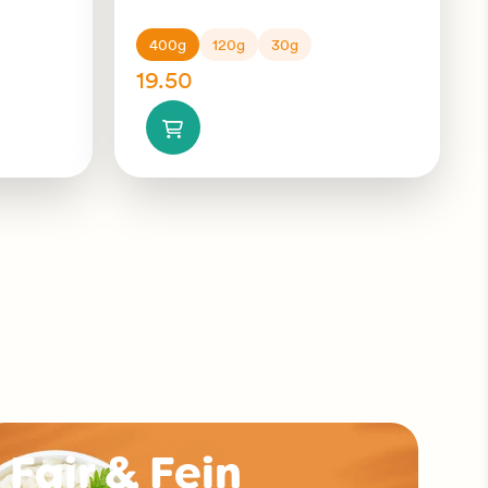
400g
120g
30g
19.50
Fair & Fein