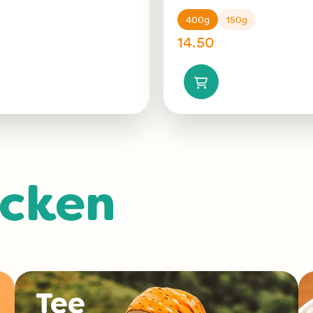
400g
150g
14.50
ecken
Tee