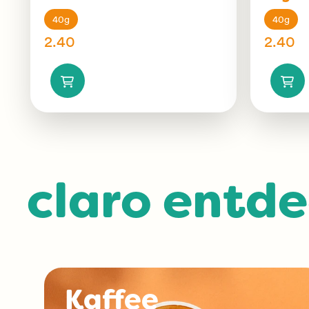
40g
40g
2.40
2.40
claro entd
Kaffee