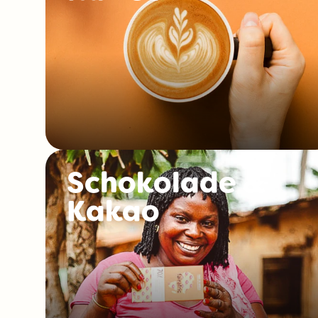
Schokolade &
Kakao