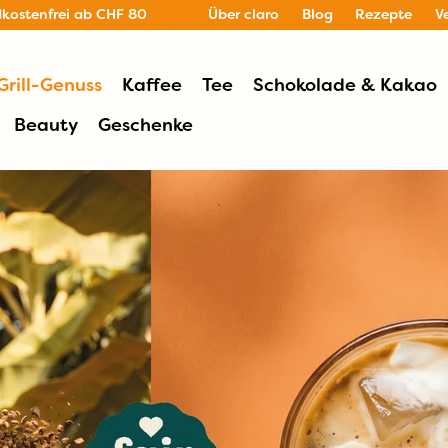
dkostenfrei ab CHF 80
Über claro
Blog
Rezepte
V
Grill-Genuss
Kaffee
Tee
Schokolade & Kakao
Beauty
Geschenke