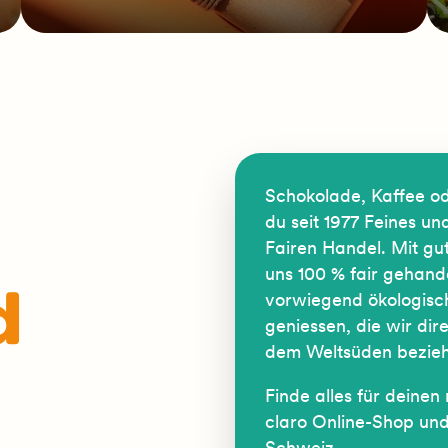
Schokolade, Kaffee od
du seit 1977 Feines u
Fairen Handel. Mit gu
uns 100 % fair gehand
vorwiegend ökologisc
d
geniessen, die wir dir
dem Weltsüden bezie
Finde alles für deine
claro Online-Shop und
Schweiz
.