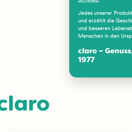
Jedes unserer Produkt
und erzählt die Gesch
und besseren Lebensb
Menschen in den Ursp
claro – Genuss,
1977
claro