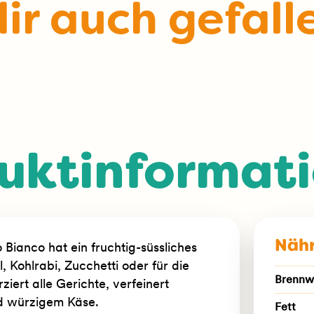
ir auch gefall
uktinformat
Nähr
Bianco hat ein fruchtig-süssliches
Kohlrabi, Zucchetti oder für die
Brennwe
iert alle Gerichte, verfeinert
d würzigem Käse.
Fett