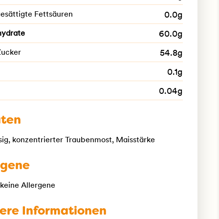
esättigte Fettsäuren
0.0g
hydrate
60.0g
Zucker
54.8g
0.1g
0.04g
aten
ig, konzentrierter Traubenmost, Maisstärke
rgene
 keine Allergene
ere Informationen