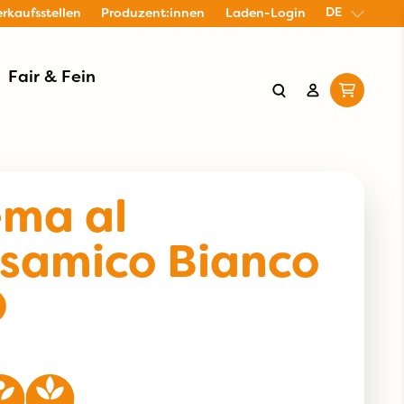
DE
erkaufsstellen
Produzent:innen
Laden-Login
Fair & Fein
ema al
samico Bianco
O