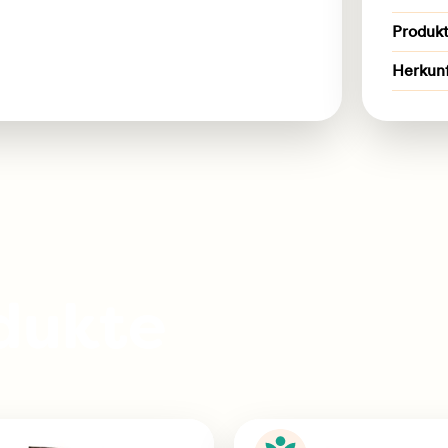
Produk
Herkun
dukte