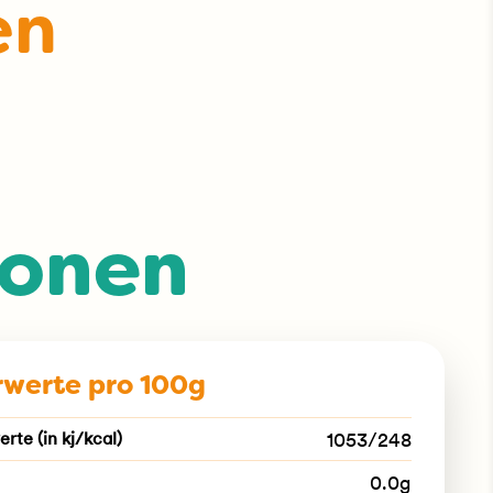
en
ionen
werte pro 100g
rte (in kj/kcal)
1053/248
0.0g