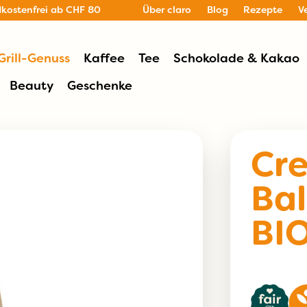
dkostenfrei ab CHF 80
Über claro
Blog
Rezepte
V
Grill-Genuss
Kaffee
Tee
Schokolade & Kakao
Beauty
Geschenke
Cr
Bal
BI