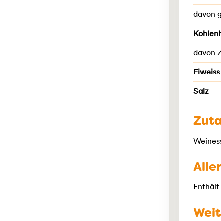
davon g
Kohlen
davon 
Eiweiss
Salz
Zut
Weiness
Alle
Enthält
Weit