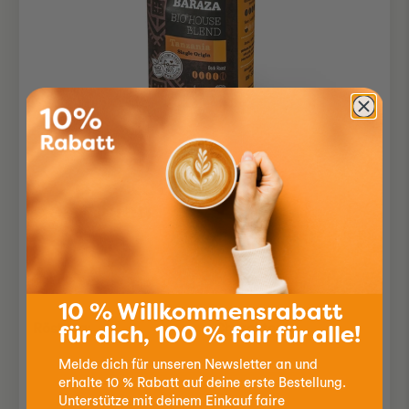
Baraza Kaffee BIO
gemahlen
250g
10 % Willkommensrabatt
Röstung:
Charakter:
für dich, 100 % fair für alle!
Melde dich für unseren Newsletter an und
8.90
erhalte 10 % Rabatt auf deine erste Bestellung.
Unterstütze mit deinem Einkauf faire