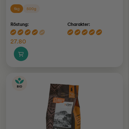
1kg
500g
Röstung:
Charakter:
27.80