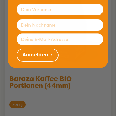
Anmelden →
Baraza Kaffee BIO
Portionen (44mm)
30x7g