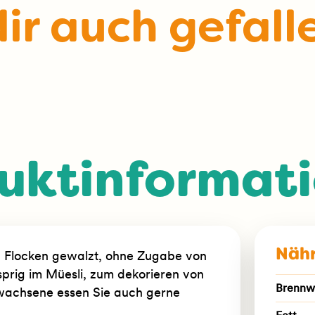
ir auch gefall
uktinformat
Nähr
 Flocken gewalzt, ohne Zugabe von
prig im Müesli, zum dekorieren von
Brennwe
wachsene essen Sie auch gerne