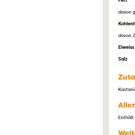
Fett
davon g
Kohlen
davon 
Eiweiss
Salz
Zut
Kastani
Alle
Enthält
Weit