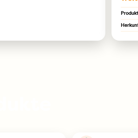
Produk
Herkun
dukte