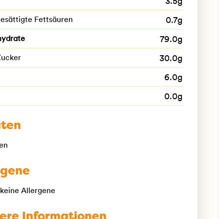
3.5g
esättigte Fettsäuren
0.7g
hydrate
79.0g
Zucker
30.0g
6.0g
0.0g
aten
en
rgene
 keine Allergene
ere Informationen