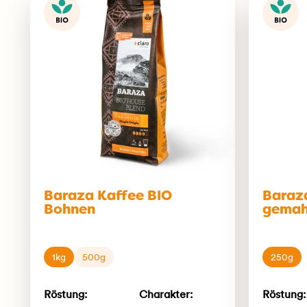
Baraza Kaffee BIO
Baraz
Bohnen
gemah
1kg
500g
250g
Röstung:
Charakter:
Röstung: