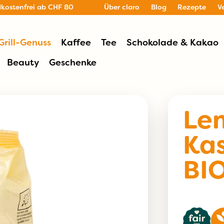
dkostenfrei ab CHF 80
Über claro
Blog
Rezepte
V
Grill-Genuss
Kaffee
Tee
Schokolade & Kakao
Beauty
Geschenke
Le
Kas
BI