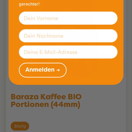
gerechter!
Anmelden →
Baraza Kaffee BIO
Portionen (44mm)
30x7g