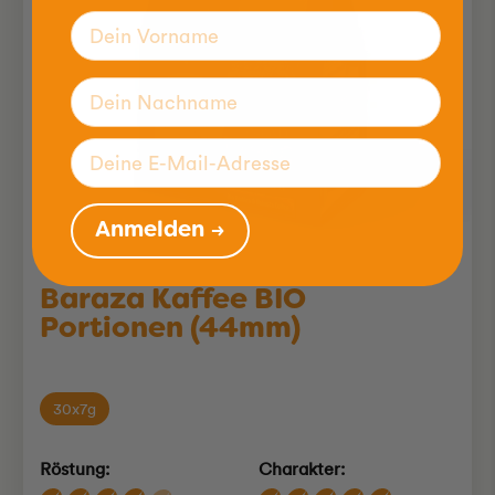
Anmelden →
Baraza Kaffee BIO
Portionen (44mm)
30x7g
Röstung:
Charakter: