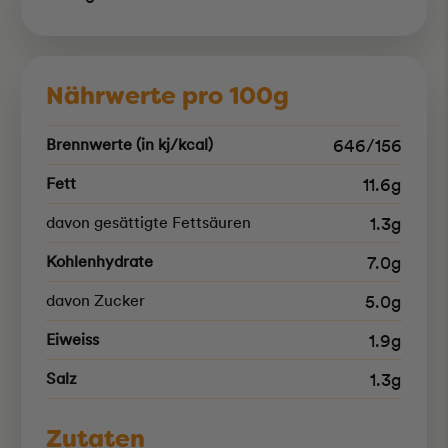
Nährwerte pro 100g
Brennwerte (in kj/kcal)
646/156
Fett
11.6g
davon gesättigte Fettsäuren
1.3g
Kohlenhydrate
7.0g
davon Zucker
5.0g
Eiweiss
1.9g
Salz
1.3g
Zutaten