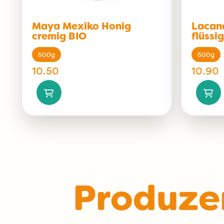
Maya Mexiko Honig
Lacan
cremig BIO
flüssi
500g
500g
10.50
10.90
Produze