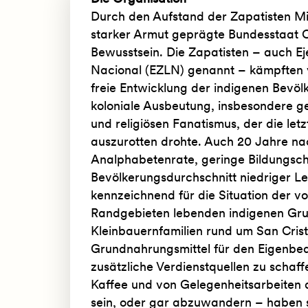
Durch den Aufstand der Zapatisten Mi
starker Armut geprägte Bundesstaat Ch
Bewusstsein. Die Zapatisten – auch Ej
Nacional (EZLN) genannt – kämpften v
freie Entwicklung der indigenen Bevöl
koloniale Ausbeutung, insbesondere g
und religiösen Fanatismus, der die le
auszurotten drohte. Auch 20 Jahre na
Analphabetenrate, geringe Bildungsch
Bevölkerungsdurchschnitt niedriger L
kennzeichnend für die Situation der v
Randgebieten lebenden indigenen Gru
Kleinbauernfamilien rund um San Cris
Grundnahrungsmittel für den Eigenbeda
zusätzliche Verdienstquellen zu schaff
Kaffee und von Gelegenheitsarbeiten
sein, oder gar abzuwandern – haben s