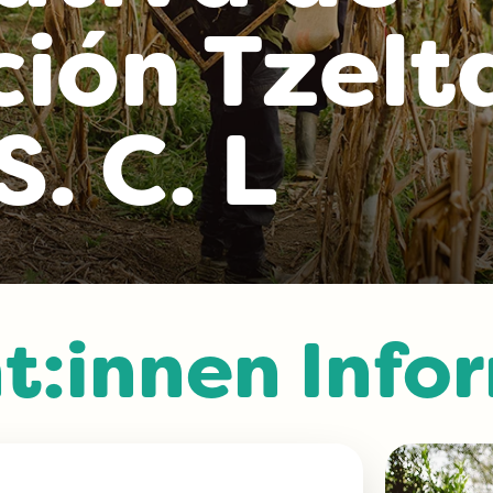
ión Tzelt
S. C. L
t:innen Info