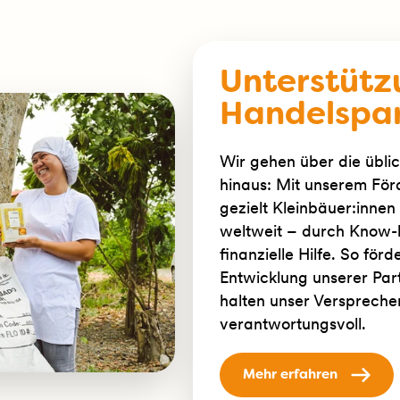
Unterstütz
Handelspar
Wir gehen über die übli
hinaus: Mit unserem För
gezielt Kleinbäuer:inne
weltweit – durch Know-
finanzielle Hilfe. So för
Entwicklung unserer Par
halten unser Versprechen:
verantwortungsvoll.
Mehr erfahren