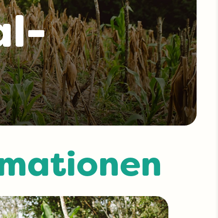
al-
rmationen