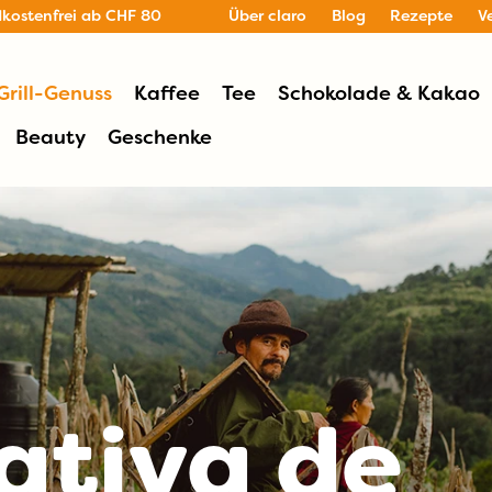
dkostenfrei ab CHF 80
Über claro
Blog
Rezepte
V
Grill-Genuss
Kaffee
Tee
Schokolade & Kakao
Beauty
Geschenke
ativa de