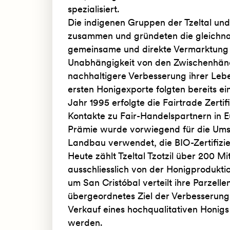
spezialisiert.
Die indigenen Gruppen der Tzeltal und 
zusammen und gründeten die gleichn
gemeinsame und direkte Vermarktung i
Unabhängigkeit von den Zwischenhändl
nachhaltigere Verbesserung ihrer Lebe
ersten Honigexporte folgten bereits e
Jahr 1995 erfolgte die Fairtrade Zertif
Kontakte zu Fair-Handelspartnern in E
Prämie wurde vorwiegend für die Umst
Landbau verwendet, die BIO-Zertifizi
Heute zählt Tzeltal Tzotzil über 200 M
ausschliesslich von der Honigprodukti
um San Cristóbal verteilt ihre Parzell
übergeordnetes Ziel der Verbesserun
Verkauf eines hochqualitativen Honigs 
werden.