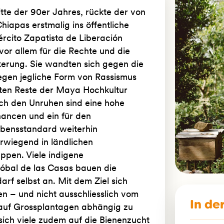
tte der 90er Jahres, rückte der von
iapas erstmalig ins öffentliche
ército Zapatista de Liberación
or allem für die Rechte und die
kerung. Sie wandten sich gegen die
egen jegliche Form von Rassismus
tzten Reste der Maya Hochkultur
ch den Unruhen sind eine hohe
ancen und ein für den
ebensstandard weiterhin
orwiegend in ländlichen
ppen. Viele indigene
tóbal de las Casas bauen die
rf selbst an. Mit dem Ziel sich
en – und nicht ausschliesslich vom
In de
 auf Grossplantagen abhängig zu
ich viele zudem auf die Bienenzucht