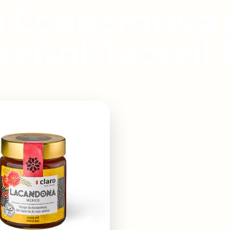
n Cooperativa
eltal-Tzotzil S