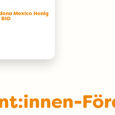
dona Mexico Honig
g BIO
nt:innen-För