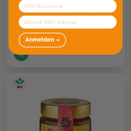
Kazi Yetu Ginger Mint Green
Tea
20x2.8g
9.50
Anmelden →