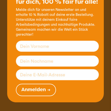
für dich, 100 % fair für alle!
Bestell-Hotline 032 356 07 77
Melde dich für unseren Newsletter an und
erhalte 10 % Rabatt auf deine erste Bestellung.
Telefonische Erreichbarkeit:
Unterstütze mit deinem Einkauf faire
Arbeitsbedingungen und nachhaltige Produkte.
Montag - Donnerstag
Gemeinsam machen wir die Welt ein Stück
9.00 - 12.00 Uhr & 14.00 - 16.00 Uhr
gerechter!
Freitag
9.00 - 12.00 Uhr
claro fair trade AG
Byfangstrasse 19, Postfach
CH-2552 Orpund
Tel. +41 32 356 07 00
Fax. +41 32 356 07 01
Anmelden →
mail@claro.ch