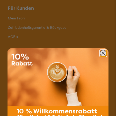
Für Kunden
Mein Profil
Zufriedenheitsgarantie & Rückgabe
AGB's
Zahlungsmöglichkeiten
Schnelle Lieferung
Versand mit A-Post
Portofrei für Bestellungen ab 80.–
Kontakt
10 % Willkommensrabatt
Informationen & Kontakt