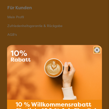
Für Kunden
Mein Profil
Zufriedenheitsgarantie & Rückgabe
AGB's
Zahlungsmöglichkeiten
Schnelle Lieferung
Versand mit A-Post
Portofrei für Bestellungen ab 80.–
Kontakt
10 % Willkommensrabatt
Informationen & Kontakt