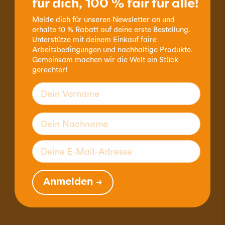
für dich, 100 % fair für alle!
Bestell-Hotline 032 356 07 77
Melde dich für unseren Newsletter an und
erhalte 10 % Rabatt auf deine erste Bestellung.
Telefonische Erreichbarkeit:
Unterstütze mit deinem Einkauf faire
Arbeitsbedingungen und nachhaltige Produkte.
Montag - Donnerstag
Gemeinsam machen wir die Welt ein Stück
9.00 - 12.00 Uhr & 14.00 - 16.00 Uhr
gerechter!
Freitag
9.00 - 12.00 Uhr
claro fair trade AG
Byfangstrasse 19, Postfach
CH-2552 Orpund
Tel. +41 32 356 07 00
Fax. +41 32 356 07 01
Anmelden →
mail@claro.ch