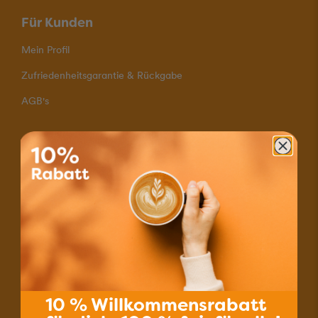
Für Kunden
Mein Profil
Zufriedenheitsgarantie & Rückgabe
AGB's
Zahlungsmöglichkeiten
Schnelle Lieferung
Versand mit A-Post
Portofrei für Bestellungen ab 80.–
Kontakt
10 % Willkommensrabatt
Informationen & Kontakt