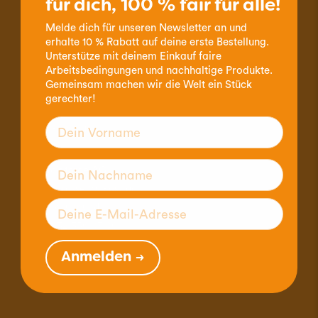
für dich, 100 % fair für alle!
Bestell-Hotline 032 356 07 77
Melde dich für unseren Newsletter an und
erhalte 10 % Rabatt auf deine erste Bestellung.
Telefonische Erreichbarkeit:
Unterstütze mit deinem Einkauf faire
Arbeitsbedingungen und nachhaltige Produkte.
Montag - Donnerstag
Gemeinsam machen wir die Welt ein Stück
9.00 - 12.00 Uhr & 14.00 - 16.00 Uhr
gerechter!
Freitag
9.00 - 12.00 Uhr
claro fair trade AG
Byfangstrasse 19, Postfach
CH-2552 Orpund
Tel. +41 32 356 07 00
Fax. +41 32 356 07 01
Anmelden →
mail@claro.ch